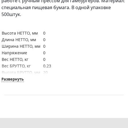
работе с ручным прессом для гамбургеров. Материал:
специальная пищевая бумага. В одной упаковке
500штук.
Высота НЕТТО, мм
0
Длина НЕТТО, мм
0
Ширина НЕТТО, мм
0
Напряжение 
0
Вес НЕТТО, кг  
0
Вес БРУТТО, кг  
0.23
Высота БРУТТО, мм
20
Длина БРУТТО, мм
130
Развернуть
Ширина БРУТТО, мм
130
Страна
Китай
Мощность, кВт
0